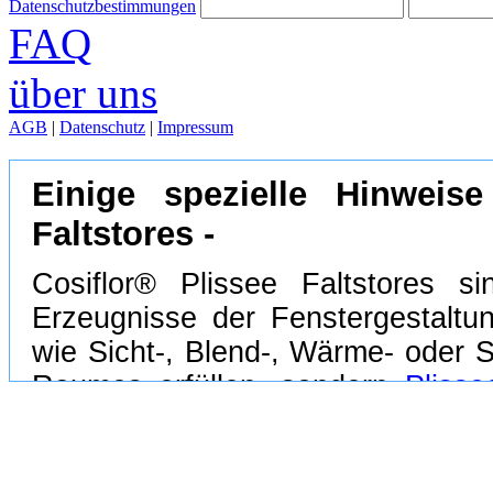
Datenschutzbestimmungen
FAQ
über uns
AGB
|
Datenschutz
|
Impressum
Einige spezielle Hinweis
Faltstores -
Cosiflor® Plissee Faltstores 
Erzeugnisse der Fenstergestalt
wie Sicht-, Blend-, Wärme- oder
Raumes erfüllen, sondern
Plisse
möglichen Anlageformen sowie 
vielseitig einsetzbar und erfreu
Beliebtheit.