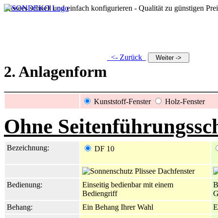
Plissees schnell und einfach konfigurieren - Qualität zu günstigen Pre
<- Zurück
2. Anlagenform
Kunststoff-Fenster
Holz-Fenster
Ohne Seitenführungssc
Bezeichnung:
DF 10
Bedienung:
Einseitig bedienbar mit einem
B
Bediengriff
G
Behang:
Ein Behang Ihrer Wahl
E