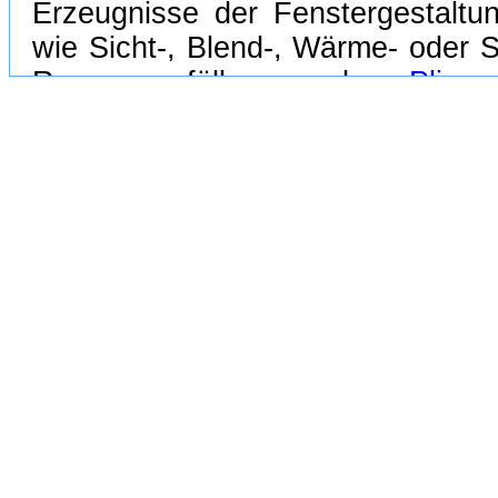
Erzeugnisse der Fenstergestalt
wie Sicht-, Blend-, Wärme- oder
Raumes erfüllen, sondern
Plisse
möglichen Anlageformen sowie 
vielseitig einsetzbar und erfreu
Beliebtheit.
Eine komplette Plissee Faltstore
Anlagentyp aus einer unters
Komponenten:
dem Behang (bei Tag-Nacht-Anla
Anlage
den Bedienteilen/-zubehör des 
Zugschnüre, Schnurbremse, Bedi
den Befestigungselementen/-